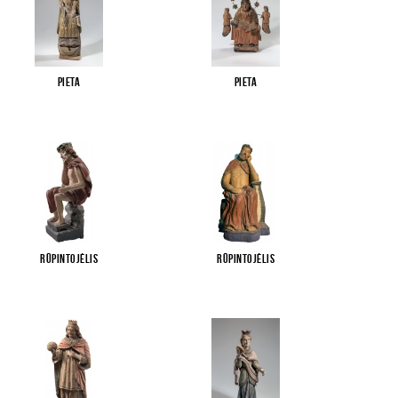
Pieta
Pieta
Rūpintojėlis
Rūpintojėlis