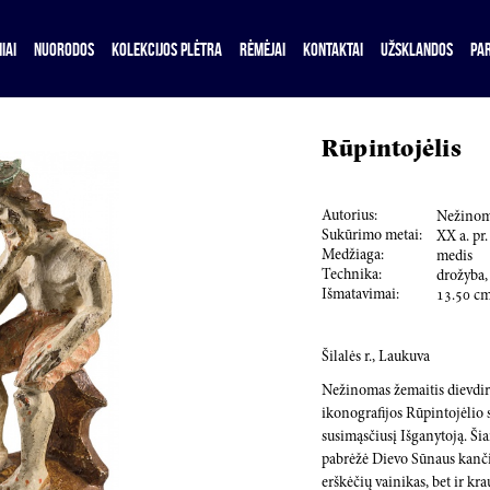
IAI
NUORODOS
KOLEKCIJOS PLĖTRA
RĖMĖJAI
KONTAKTAI
UŽSKLANDOS
PA
Rūpintojėlis
Autorius:
Nežinom
Sukūrimo metai:
XX a. pr.
Medžiaga:
medis
Technika:
drožyba,
Išmatavimai:
13.50
c
Šilalės r., Laukuva
Nežinomas žemaitis dievdirb
ikonografijos Rūpintojėlio 
susimąsčiusį Išganytoją. Ši
pabrėžė Dievo Sūnaus kančią
erškėčių vainikas, bet ir kra