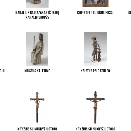
Karalius Baltazaras iš Trijų
Koplytėlė su krucifiksu
K
karalių grupės
toju
Kristus kalėjime
Kristus prie stulpo
Kryžius su Nukryžiuotojo
Kryžius su Nukryžiuotojo