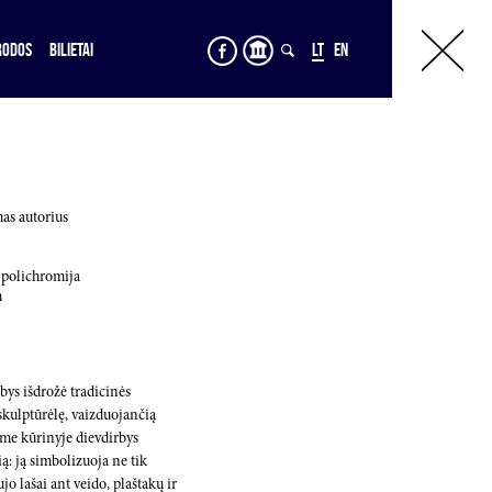
RODOS
BILIETAI
LT
EN
as autorius
 polichromija
m
ys išdrožė tradicinės
skulptūrėlę, vaizduojančią
ame kūrinyje dievdirbys
: ją simbolizuoja ne tik
ujo lašai ant veido, plaštakų ir