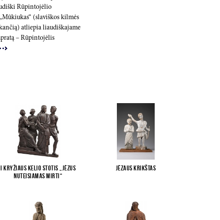
audiški Rūpintojėlio
 „Mūkiukas“ (slaviškos kilmės
 kančią) atliepia liaudiškajame
pratą – Rūpintojėlis
I Kryžiaus kelio stotis „Jėzus
Jėzaus krikštas
nuteisiamas mirti“