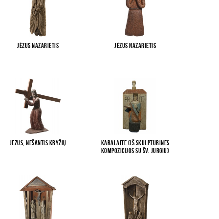
Jėzus Nazarietis
Jėzus Nazarietis
Jėzus, nešantis kryžių
Karalaitė (iš skulptūrinės
kompozicijos su Šv. Jurgiu)