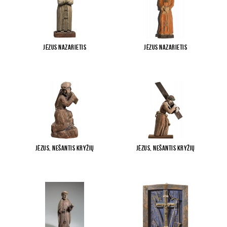
Jėzus Nazarietis
Jėzus Nazarietis
Jėzus, nešantis kryžių
Jėzus, nešantis kryžių