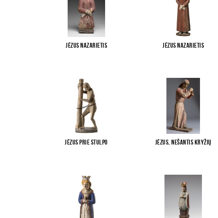
Jėzus Nazarietis
Jėzus Nazarietis
Jėzus prie stulpo
Jėzus, nešantis kryžių