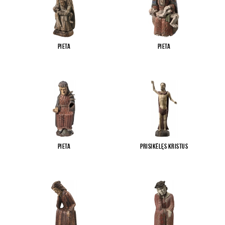
Pieta
Pieta
Pieta
Prisikėlęs Kristus