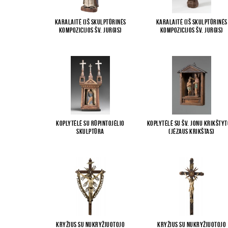
Karalaitė (iš skulptūrinės
Karalaitė (iš skulptūrinės
kompozicijos Šv. Jurgis)
kompozicijos Šv. Jurgis)
Koplytėlė su Rūpintojėlio
Koplytėlė su Šv. Jonu Krikšty
skulptūra
(Jėzaus krikštas)
Kryžius su Nukryžiuotojo
Kryžius su Nukryžiuotojo