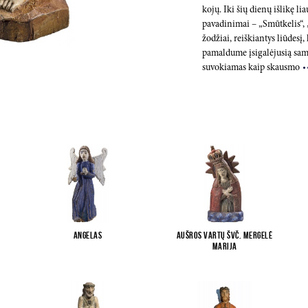
kojų. Iki šių dienų išlikę li
pavadinimai – „Smūtkelis“,
žodžiai, reiškiantys liūdesį,
pamaldume įsigalėjusią sam
suvokiamas kaip skausmo
Angelas
Aušros Vartų Švč. Mergelė
Marija