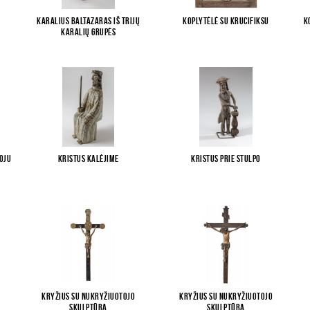
Karalius Baltazaras iš Trijų
Koplytėlė su krucifiksu
K
karalių grupės
toju
Kristus kalėjime
Kristus prie stulpo
Kryžius su Nukryžiuotojo
Kryžius su Nukryžiuotojo
skulptūra
skulptūra