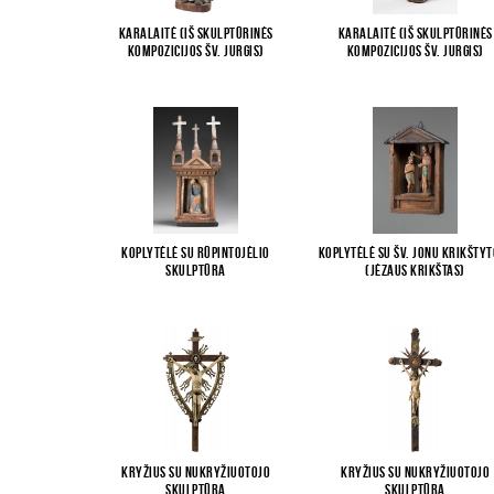
Karalaitė (iš skulptūrinės
Karalaitė (iš skulptūrinės
kompozicijos Šv. Jurgis)
kompozicijos Šv. Jurgis)
Koplytėlė su Rūpintojėlio
Koplytėlė su Šv. Jonu Krikšty
skulptūra
(Jėzaus krikštas)
Kryžius su Nukryžiuotojo
Kryžius su Nukryžiuotojo
skulptūra
skulptūra