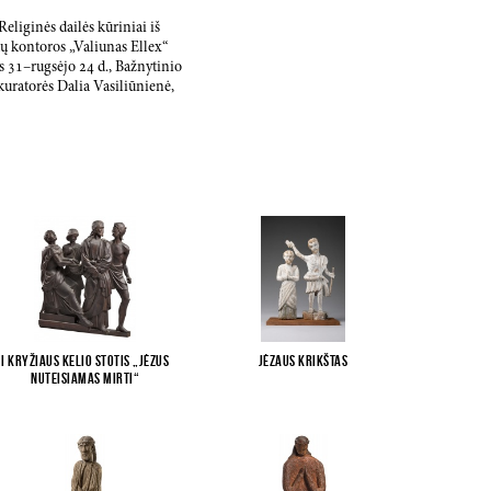
eliginės dailės kūriniai iš
ų kontoros „Valiunas Ellex“
ės
31
–rugsėjo
24
d., Bažnytinio
kuratorės Dalia Vasiliūnienė,
I Kryžiaus kelio stotis „Jėzus
Jėzaus krikštas
nuteisiamas mirti“