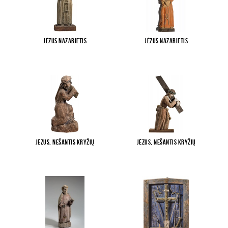
Jėzus Nazarietis
Jėzus Nazarietis
Jėzus, nešantis kryžių
Jėzus, nešantis kryžių