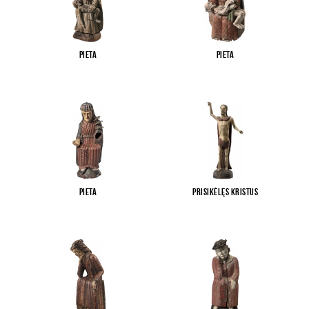
Pieta
Pieta
Pieta
Prisikėlęs Kristus