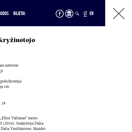
RODOS
BILIETAI
LT
EN
kryžiuotojo
as autorius
 p.
 polichromija
49
cm
H
38
s „Ellex Valiunas“ meno
2016). Sudarytoja Dalia
 Dalia Vasiliūnienė, Skaidrė