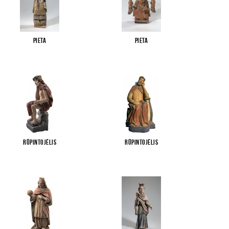
Pieta
Pieta
Rūpintojėlis
Rūpintojėlis