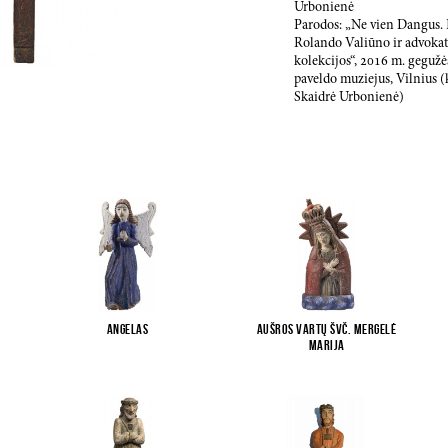
Urbonienė
Parodos: „Ne vien Dangus. R
Rolando Valiūno ir advokat
kolekcijos“,
2016
m. geguž
paveldo muziejus, Vilnius (
Skaidrė Urbonienė)
Angelas
Aušros Vartų Švč. Mergelė
Marija