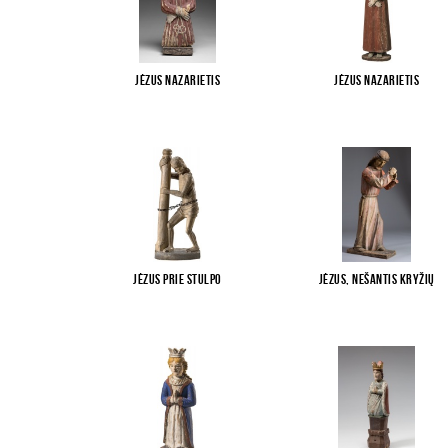
Jėzus Nazarietis
Jėzus Nazarietis
Jėzus prie stulpo
Jėzus, nešantis kryžių