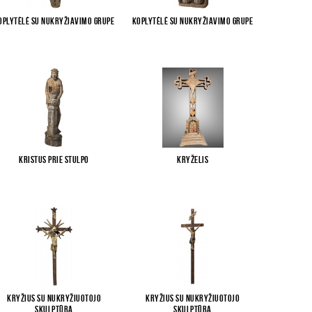
oplytėlė su Nukryžiavimo grupe
Koplytėlė su Nukryžiavimo grupe
Kristus prie stulpo
Kryželis
Kryžius su Nukryžiuotojo
Kryžius su Nukryžiuotojo
skulptūra
skulptūra