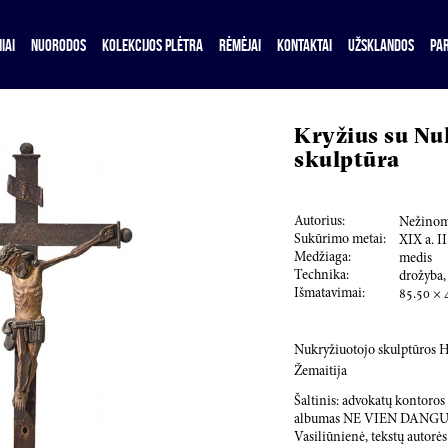
IAI
NUORODOS
KOLEKCIJOS PLĖTRA
RĖMĖJAI
KONTAKTAI
UŽSKLANDOS
PA
Kryžius su Nu
skulptūra
Autorius:
Nežinom
Sukūrimo metai:
XIX a. II
Medžiaga:
medis
Technika:
drožyba,
Išmatavimai:
85.50
×
Nukryžiuotojo skulptūros 
Žemaitija
Šaltinis: advokatų kontoro
albumas NE VIEN DANGUS (
Vasiliūnienė, tekstų autorės