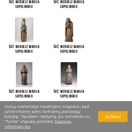
Švč. Mergelė Marija
Švč. Mergelė Marija
Sopulingoji
Sopulingoji
Švč. Mergelė Marija
Švč. Mergelė Marija
Sopulingoji
Sopulingoji
Švč. Mergelė Marija
Švč. Mergelė Marija
Sopulingoji
Sopulingoji
Mūsų svetainėje naudojami slapukai, kad
užtikrintume jums teikiamų paslaugų
kokybę. Tęsdami naršymą jūs sutinkate su
SUTINKU
"Tartle" slapukų politika.
Daugiau
informacijos