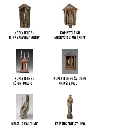
Koplytėlė su
Koplytėlė su
Nukryžiavimo grupe
Nukryžiavimo grupe
Koplytėlė su
Koplytėlė su Šv. Jonu
Rūpintojėlio
...
Krikštytoju
...
Kristus kalėjime
Kristus prie stulpo