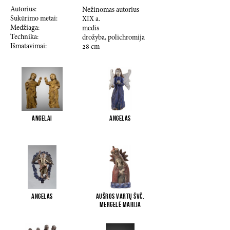
Autorius:
Nežinomas autorius
Sukūrimo metai:
XIX a.
Medžiaga:
medis
Technika:
drožyba, polichromija
Išmatavimai:
28
cm
Angelai
Angelas
Angelas
Aušros Vartų Švč.
Mergelė Marija