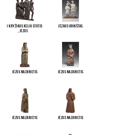
I Kryžiaus kelio stotis
Jėzaus krikštas
„Jėzus
...
Jėzus Nazarietis
Jėzus Nazarietis
Jėzus Nazarietis
Jėzus Nazarietis