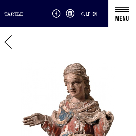
LT
EN