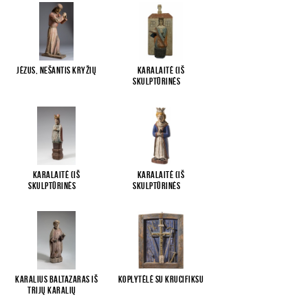
Jėzus, nešantis kryžių
Karalaitė (iš
skulptūrinės
...
Karalaitė (iš
Karalaitė (iš
skulptūrinės
...
skulptūrinės
...
Karalius Baltazaras iš
Koplytėlė su krucifiksu
Trijų karalių
...