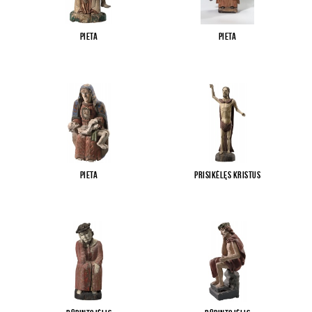
Pieta
Pieta
Pieta
Prisikėlęs Kristus