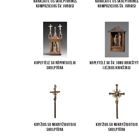
Karalaitė (iš skulptūrinės
Karalaitė (iš skulptūrinės
kompozicijos Šv. Jurgis)
kompozicijos Šv. Jurgis)
Koplytėlė su Rūpintojėlio
Koplytėlė su Šv. Jonu Krikšty
skulptūra
(Jėzaus krikštas)
Kryžius su Nukryžiuotojo
Kryžius su Nukryžiuotojo
skulptūra
skulptūra