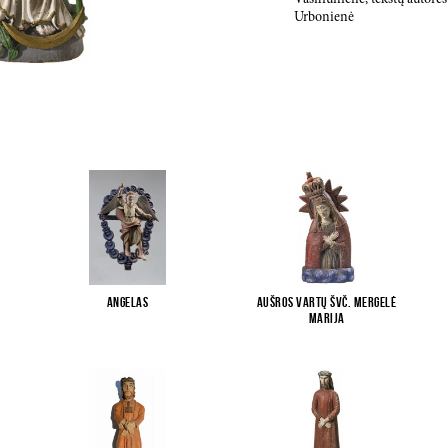
Vasiliūnienė, tekstų autorės
Urbonienė
Angelas
Aušros Vartų Švč. Mergelė
Marija