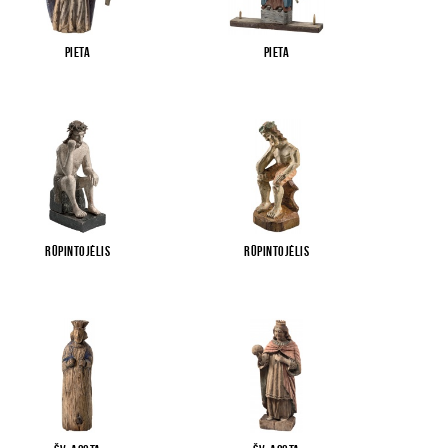
Pieta
Pieta
Rūpintojėlis
Rūpintojėlis