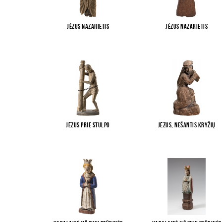
Jėzus Nazarietis
Jėzus Nazarietis
Jėzus prie stulpo
Jėzus, nešantis kryžių