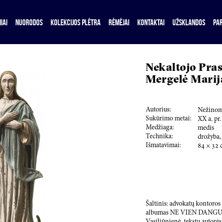
IAI
NUORODOS
KOLEKCIJOS PLĖTRA
RĖMĖJAI
KONTAKTAI
UŽSKLANDOS
PA
Nekaltojo Pras
Mergelė Marij
Autorius:
Nežinom
Sukūrimo metai:
XX a. pr.
Medžiaga:
medis
Technika:
drožyba,
Išmatavimai:
84
×
32
Šaltinis: advokatų kontoro
albumas NE VIEN DANGUS (