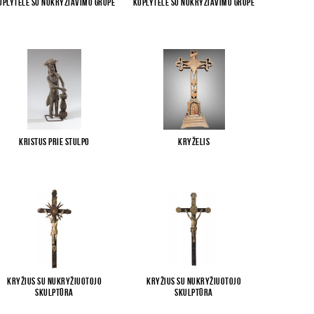
oplytėlė su Nukryžiavimo grupe
Koplytėlė su Nukryžiavimo grupe
Kristus prie stulpo
Kryželis
Kryžius su Nukryžiuotojo
Kryžius su Nukryžiuotojo
skulptūra
skulptūra