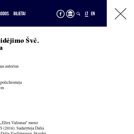
RODOS
BILIETAI
LT
EN
idėjimo Švč.
a
as autorius
 polichromija
cm
s „Ellex Valiunas“ meno
2016). Sudarytoja Dalia