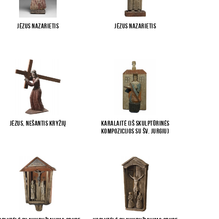
Jėzus Nazarietis
Jėzus Nazarietis
Jėzus, nešantis kryžių
Karalaitė (iš skulptūrinės
kompozicijos su Šv. Jurgiu)