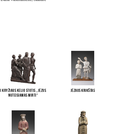
 Dalia Vasiliūnienė, Skaidrė
I Kryžiaus kelio stotis „Jėzus
Jėzaus krikštas
nuteisiamas mirti“