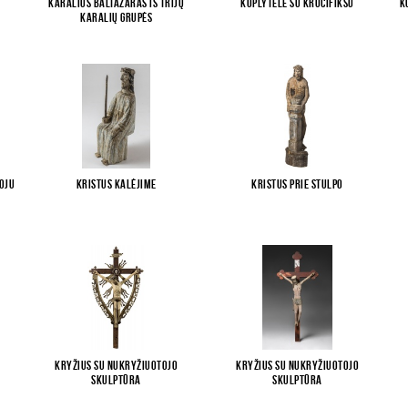
Karalius Baltazaras iš Trijų
Koplytėlė su krucifiksu
K
karalių grupės
toju
Kristus kalėjime
Kristus prie stulpo
Kryžius su Nukryžiuotojo
Kryžius su Nukryžiuotojo
skulptūra
skulptūra