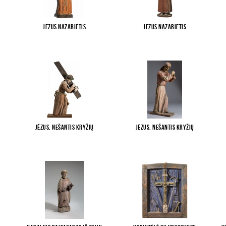
Jėzus Nazarietis
Jėzus Nazarietis
Jėzus, nešantis kryžių
Jėzus, nešantis kryžių