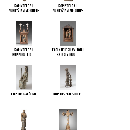
Koplytėlė su
Koplytėlė su
Nukryžiavimo grupe
Nukryžiavimo grupe
Koplytėlė su
Koplytėlė su Šv. Jonu
Rūpintojėlio
...
Krikštytoju
...
Kristus kalėjime
Kristus prie stulpo