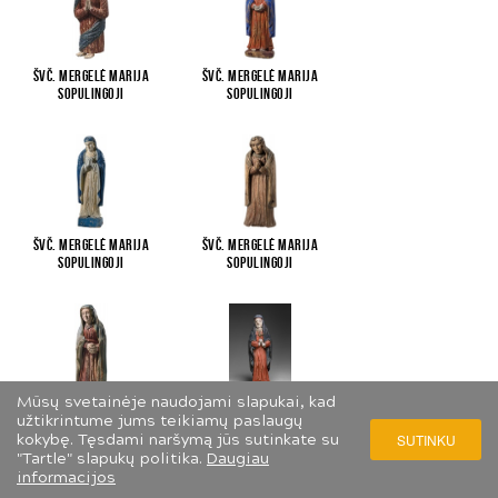
Švč. Mergelė Marija
Švč. Mergelė Marija
Sopulingoji
Sopulingoji
Švč. Mergelė Marija
Švč. Mergelė Marija
Sopulingoji
Sopulingoji
Mūsų svetainėje naudojami slapukai, kad
Švč. Mergelė Marija
Švč. Mergelė Marija
užtikrintume jums teikiamų paslaugų
Sopulingoji
Sopulingoji
kokybę. Tęsdami naršymą jūs sutinkate su
SUTINKU
"Tartle" slapukų politika.
Daugiau
informacijos