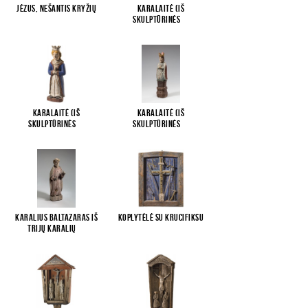
Jėzus, nešantis kryžių
Karalaitė (iš
skulptūrinės
...
Karalaitė (iš
Karalaitė (iš
skulptūrinės
...
skulptūrinės
...
Karalius Baltazaras iš
Koplytėlė su krucifiksu
Trijų karalių
...