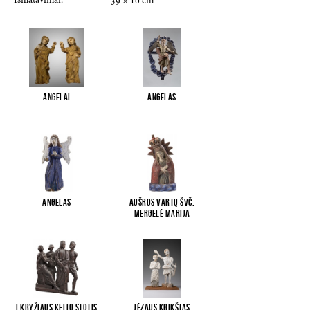
Išmatavimai:
39
×
10
cm
Angelai
Angelas
Angelas
Aušros Vartų Švč.
Mergelė Marija
I Kryžiaus kelio stotis
Jėzaus krikštas