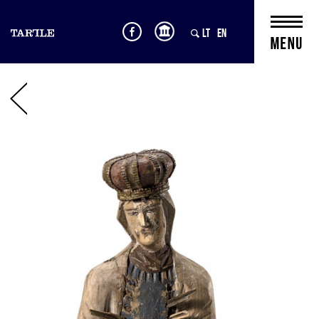
LT
EN