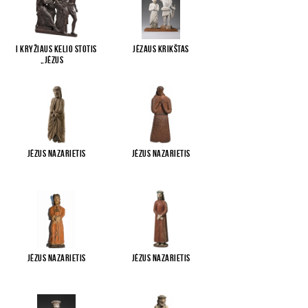
I Kryžiaus kelio stotis
Jėzaus krikštas
„Jėzus
...
Jėzus Nazarietis
Jėzus Nazarietis
Jėzus Nazarietis
Jėzus Nazarietis