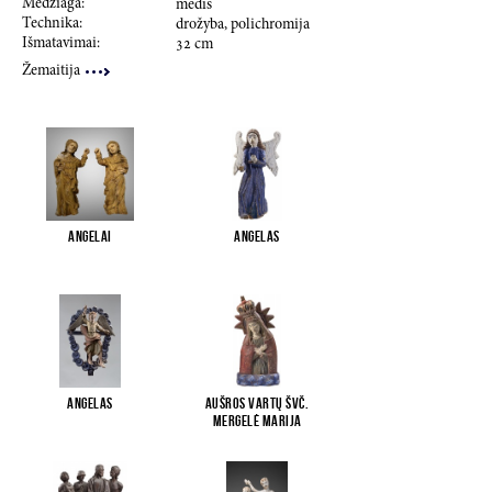
Medžiaga:
medis
Technika:
drožyba, polichromija
Išmatavimai:
32
cm
Žemaitija
Angelai
Angelas
Angelas
Aušros Vartų Švč.
Mergelė Marija