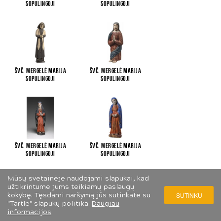
Sopulingoji
Sopulingoji
Švč. Mergelė Marija
Švč. Mergelė Marija
Sopulingoji
Sopulingoji
Švč. Mergelė Marija
Švč. Mergelė Marija
Sopulingoji
Sopulingoji
Mūsų svetainėje naudojami slapukai, kad
užtikrintume jums teikiamų paslaugų
kokybę. Tęsdami naršymą jūs sutinkate su
SUTINKU
"Tartle" slapukų politika.
Daugiau
informacijos
Švč. Mergelė Marija
Švč. Mergelė Marija