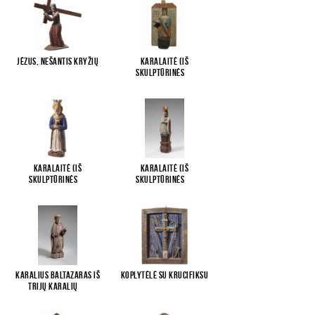
Jėzus, nešantis kryžių
Karalaitė (iš
skulptūrinės
...
Karalaitė (iš
Karalaitė (iš
skulptūrinės
...
skulptūrinės
...
Karalius Baltazaras iš
Koplytėlė su krucifiksu
Trijų karalių
...