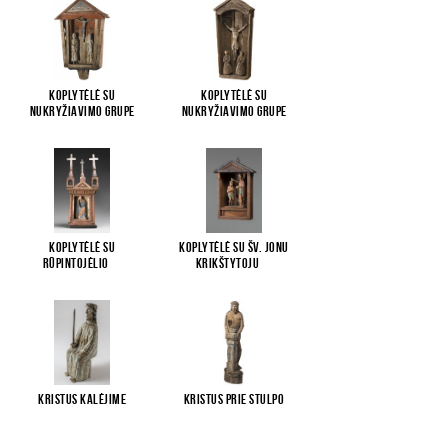
Koplytėlė su
Koplytėlė su
Nukryžiavimo grupe
Nukryžiavimo grupe
Koplytėlė su
Koplytėlė su Šv. Jonu
Rūpintojėlio
...
Krikštytoju
...
Kristus kalėjime
Kristus prie stulpo