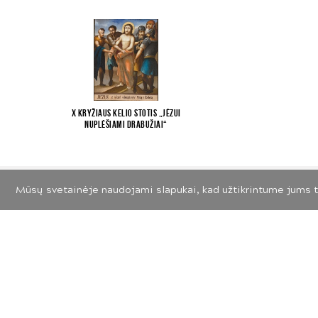
X Kryžiaus kelio stotis „Jėzui
nuplėšiami drabužiai“
Mūsų svetainėje naudojami slapukai, kad užtikrintume jums t
© 2