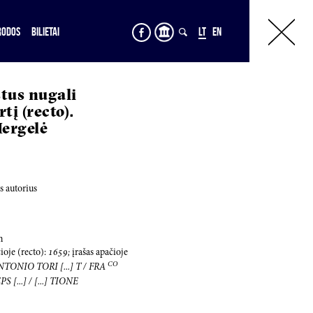
RODOS
BILIETAI
LT
EN
stus nugali
tį (recto).
Mergelė
 autorius
m
čioje (recto):
1659
;
įrašas apačioje
CO
TONIO TORI [...] T / FRA
PS [...] / [...] TIONE