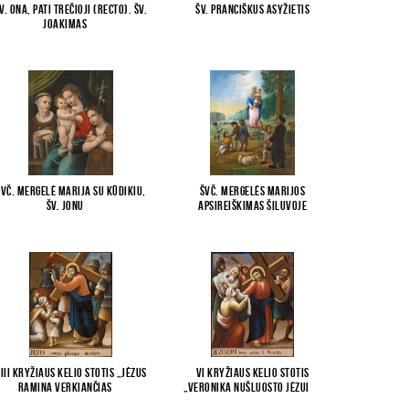
v. Ona, pati trečioji (recto). Šv.
Šv. Pranciškus Asyžietis
Joakimas
...
Švč. Mergelė Marija su Kūdikiu,
Švč. Mergelės Marijos
šv. Jonu
...
apsireiškimas Šiluvoje
III Kryžiaus kelio stotis „Jėzus
VI Kryžiaus kelio stotis
ramina verkiančias
...
„Veronika nušluosto Jėzui
...