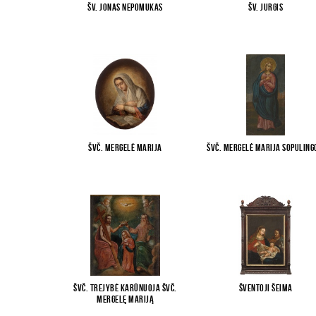
Šv. Jonas Nepomukas
Šv. Jurgis
Švč. Mergelė Marija
Švč. Mergelė Marija Sopuling
Švč. Trejybė karūnuoja švč.
Šventoji Šeima
Mergelę Mariją