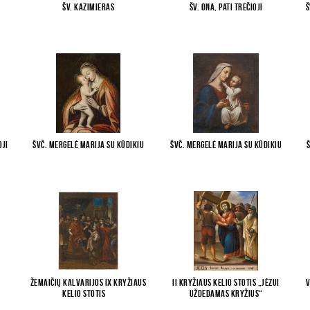
Šv. Kazimieras
Šv. Ona, pati trečioji
Š
oji
Švč. Mergelė Marija su Kūdikiu
Švč. Mergelė Marija su Kūdikiu
Žemaičių Kalvarijos IX Kryžiaus
II Kryžiaus kelio stotis „Jėzui
V
kelio stotis
...
uždedamas kryžius“