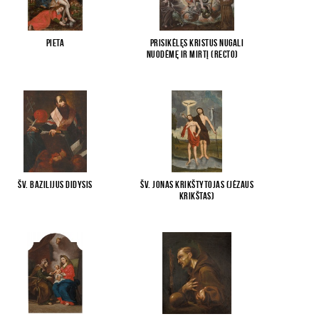
Pieta
Prisikėlęs Kristus nugali
nuodėmę ir mirtį (recto)
...
Šv. Bazilijus Didysis
Šv. Jonas Krikštytojas (Jėzaus
krikštas)