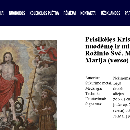
IAI
NUORODOS
KOLEKCIJOS PLĖTRA
RĖMĖJAI
KONTAKTAI
UŽSKLANDOS
PA
Prisikėlęs Kri
nuodėmę ir mir
Rožinio Švč. 
Marija (verso)
Autorius:
Nežinomas
Sukūrimo metai:
165
9
Medžiaga:
drobė
Technika:
aliejus
Išmatavimai:
70
×
63
c
Signatūra:
įrašas apa
(verso):
AN
PAN [...] E