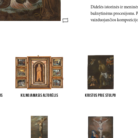
Didelės istorinės ir meninės
bažnytinėms procesijoms. Pr
vaizduojančios kompozicijo
us
Kilnojamasis altorėlis
Kristus prie stulpo