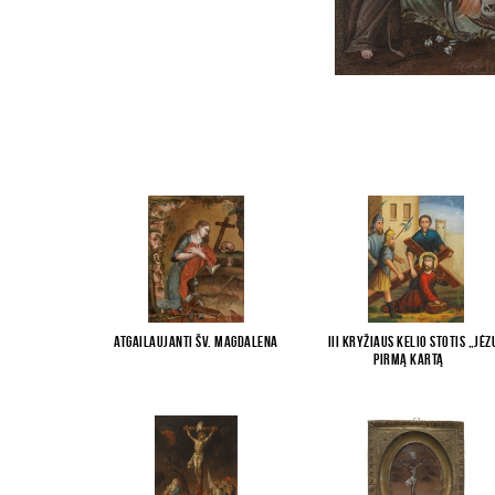
Atgailaujanti Šv. Magdalena
III Kryžiaus kelio stotis „Jėz
pirmą kartą
...