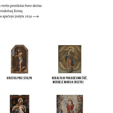
 vertės paveikslas buvo skirtas
isikėlusį Kristų
s apačioje įrašyta
1659
Kristus prie stulpo
Nekaltojo Prasidėjimo Švč.
Mergelė Marija (recto)
...