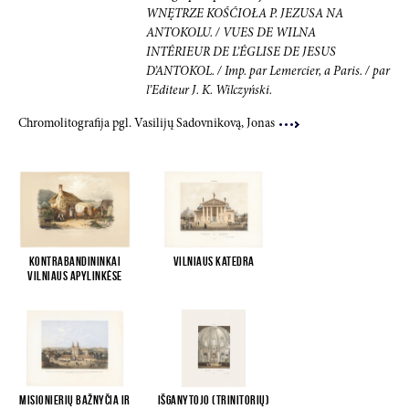
WNĘTRZE
KOŚĆIOŁA P. JEZUSA NA
ANTOKOLU. / VUES DE WILNA
INTÉRIEUR
DE L’ÉGLISE DE JESUS
D’ANTOKOL. / Imp. par Lemercier, a Paris. /
par
l’Editeur J. K. Wilczyński.
Chromolitografija pgl. Vasilijų Sadovnikovą, Jonas
Kontrabandininkai
Vilniaus katedra
Vilniaus apylinkėse
Misionierių bažnyčia ir
Išganytojo (Trinitorių)