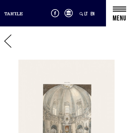
LT
EN