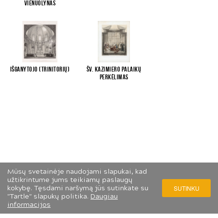
vienuolynas
...
Išganytojo (Trinitorių)
Šv. Kazimiero palaikų
...
perkėlimas
Mūsų svetainėje naudojami slapukai, kad
užtikrintume jums teikiamų paslaugų
kokybę. Tęsdami naršymą jūs sutinkate su
SUTINKU
"Tartle" slapukų politika.
Daugiau
informacijos