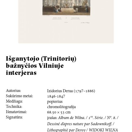
Išganytojo (Trinitorių)
bažnyčios Vilniuje
interjeras
Autorius:
Izidorius Derua (
179
7–
188
6)
Sukūrimo metai:
184
6
-
184
7
Medžiaga:
popierius
Technika:
chromolitografija
Išmatavimai:
68.50
×
53
cm
re
o
Signatūra:
įrašas:
Album de Wilna. /
1
. Série. / N
.
8
. /
Dessiné d’apres nature
par Sadownikoff. /
Lithographié par Deroy / WIDOKI WILNA