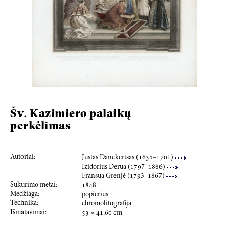
Šv. Kazimiero palaikų
perkėlimas
Autoriai:
Justas Danckertsas (
163
5–
170
1)
Izidorius Derua (
179
7–
188
6)
Fransua Grenjė (
179
3–
186
7)
Sukūrimo metai:
184
8
Medžiaga:
popierius
Technika:
chromolitografija
Išmatavimai:
53
×
41.60
cm