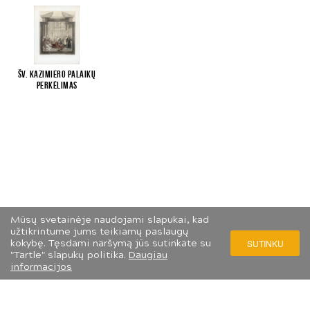
Šv. Kazimiero palaikų
perkėlimas
Mūsų svetainėje naudojami slapukai, kad
užtikrintume jums teikiamų paslaugų
kokybę. Tęsdami naršymą jūs sutinkate su
SUTINKU
"Tartle" slapukų politika.
Daugiau
informacijos