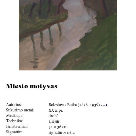
Miesto motyvas
Autorius:
Boleslovas Buika (
187
8–
193
9)
Sukūrimo metai:
XX a. pr.
Medžiaga:
drobė
Technika:
aliejus
Išmatavimai:
51
×
36
cm
Signatūra:
signatūros nėra