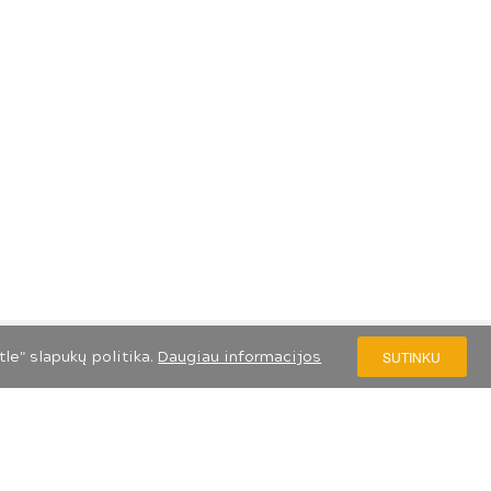
le" slapukų politika.
Daugiau informacijos
SUTINKU
S