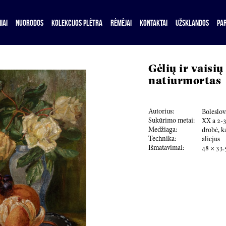
IAI
NUORODOS
KOLEKCIJOS PLĖTRA
RĖMĖJAI
KONTAKTAI
UŽSKLANDOS
PA
Gėlių ir vaisių
natiurmortas
Autorius:
Boleslov
Sukūrimo metai:
XX a
2
-
Medžiaga:
drobė, k
Technika:
aliejus
Išmatavimai:
48
×
33.