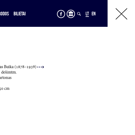
RODOS
BILIETAI
LT
EN
as Buika (
187
8–
193
9)
3
dešimtm.
artonas
50
cm