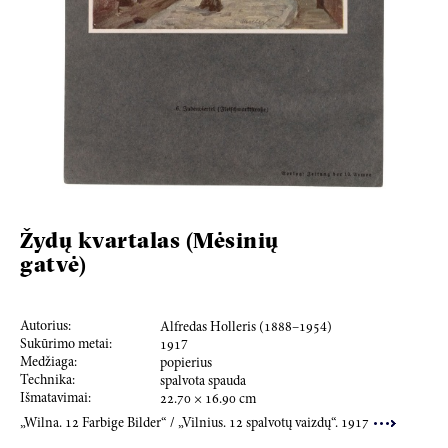
Žydų kvartalas (Mėsinių
gatvė)
Autorius:
Alfredas Holleris (
188
8–
195
4)
Sukūrimo metai:
191
7
Medžiaga:
popierius
Technika:
spalvota spauda
Išmatavimai:
22.70
×
16.90
cm
„Wilna.
12
Farbige Bilder“ / „Vilnius.
12
spalvotų vaizdų“.
1917