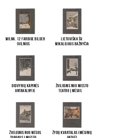
Wilna. 12 Farbige Bilder
Lietuviška Šv.
(Vilnius
...
Mikalojaus bažnyčia
Didvyrių kapinės
Žvilgsnis nuo Miesto
Antakalnyje
teatro į Mėsos
...
Žvilgsnis nuo Mėsos
Žydų kvartalas (Mėsinių
turgaus į Miesto
...
gatvė)