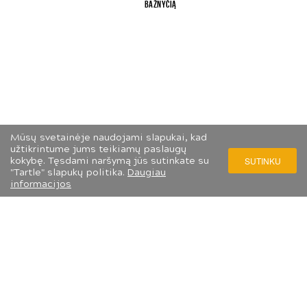
bažnyčią
Mūsų svetainėje naudojami slapukai, kad
užtikrintume jums teikiamų paslaugų
kokybę. Tęsdami naršymą jūs sutinkate su
SUTINKU
"Tartle" slapukų politika.
Daugiau
informacijos
Slapukų ir privatumo politika