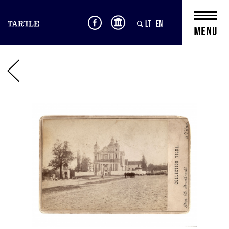
LT
EN