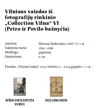
Vilniaus vaizdas iš
fotografijų rinkinio
„Collection Vilna“ VI
(Petro ir Povilo bažnyčia)
Autorius:
Mironas Butkovskis (
186
5–?)
Sukūrimo metai:
189
1
-
189
6
Medžiaga:
popierius
Išmatavimai:
0
cm
Parodos: „Vilniaus laikas“,
2023
birželio
5
–
2024
gegužės
1
Aušros vartų koplyčia
Bazilijonų vartai
Vilniuje