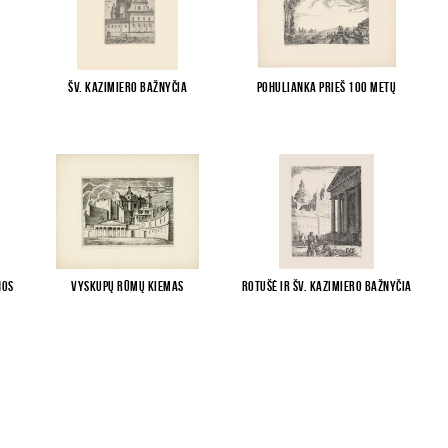
Šv. Kazimiero bažnyčia
Pohulianka prieš 100 metų
nos
Vyskupų rūmų kiemas
Rotušė ir Šv. Kazimiero bažnyčia