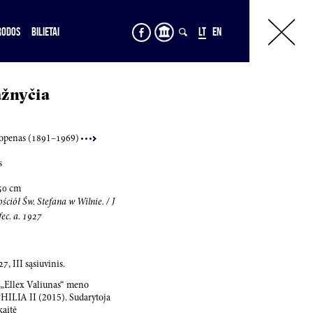
RODOS
BILIETAI
LT
EN
ažnyčia
openas (
189
1–
196
9)
s
50
cm
ściół Św. Stefana w Wilnie. / J
ec. a.
1927
27
, III sąsiuvinis.
s „Ellex Valiunas“ meno
LIA II (2015). Sudarytoja
kaitė