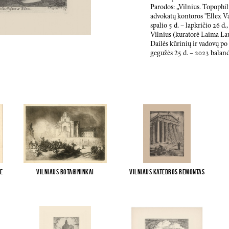
Parodos: „Vilnius. Topophili
advokatų kontoros "Ellex Va
spalio
5
d. – lapkričio
26
d.,
Vilnius (kuratorė Laima Lau
Dailės kūrinių ir vadovų po
gegužės 2
5
d. –
2023
balan
e
Vilniaus botagininkai
Vilniaus katedros remontas