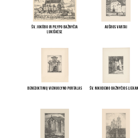
Šv. Jokūbo ir Pilypo bažnyčia
Aušros vartai
Lukiškėse
Benediktinių vienuolyno portalas
Šv. Nikodemo bažnyčios lieka