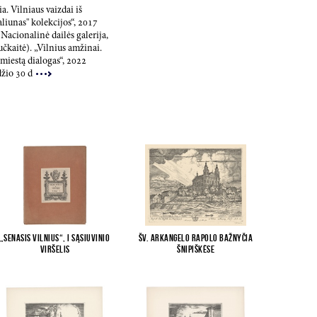
a. Vilniaus vaizdai iš
liunas" kolekcijos“,
2017
 Nacionalinė dailės galerija,
čkaitė). „Vilnius amžinai.
 miestą dialogas“,
2022
džio
30
d
„Senasis Vilnius“, I sąsiuvinio
Šv. Arkangelo Rapolo bažnyčia
viršelis
Šnipiškėse