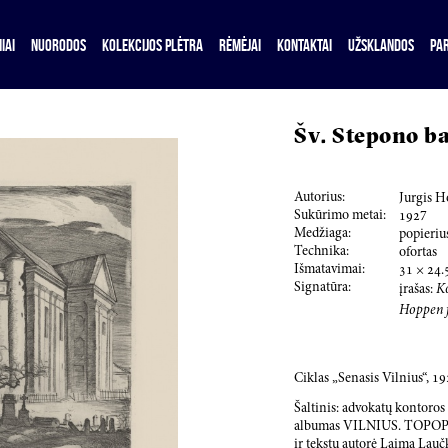
IAI
NUORODOS
KOLEKCIJOS PLĖTRA
RĖMĖJAI
KONTAKTAI
UŽSKLANDOS
PA
Šv. Stepono b
Autorius:
Jurgis H
Sukūrimo metai:
192
7
Medžiaga:
popieriu
Technika:
ofortas
Išmatavimai:
31
×
24.
Signatūra:
įrašas:
Ko
Hoppen f
Ciklas „Senasis Vilnius“,
19
Šaltinis: advokatų kontoro
albumas VILNIUS. TOPOPHI
ir tekstų autorė Laima Lauč