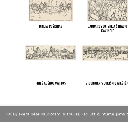
Dingęs Puškinas
Labdaros loterija Štralio
kavinėje
Prieš Aušros vartus
Vidurdienis Lukiškių aikštėj
Mūsų svetainėje naudojami slapukai, kad užtikrintume jums t
© 2