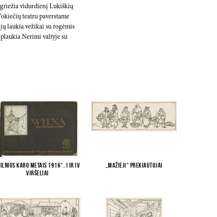
s griežia vidurdienį Lukiškių
 Vokiečių teatru paverstame
jų laukia vežikai su rogėmis
e plaukia Nerimi valtyje su
ilnius karo metais 1916“, I ir IV
„Mažieji“ prekiautojai
viršeliai