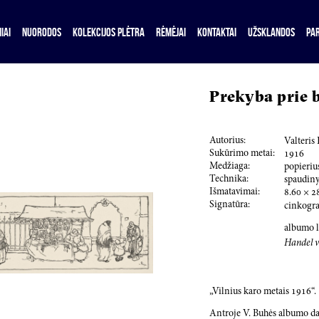
IAI
NUORODOS
KOLEKCIJOS PLĖTRA
RĖMĖJAI
KONTAKTAI
UŽSKLANDOS
PA
Prekyba prie 
Autorius:
Valteris
Sukūrimo metai:
191
6
Medžiaga:
popieriu
Technika:
spaudiny
Išmatavimai:
8.60
×
2
Signatūra:
cinkogra
albumo l
Handel v
„Vilnius karo metais
1916
“.
Antroje V. Buhės albumo dal