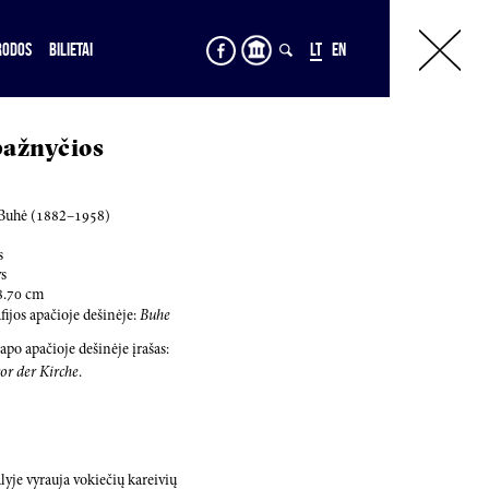
RODOS
BILIETAI
LT
EN
bažnyčios
 Buhė (
188
2–
195
8)
s
s
8.70
cm
fijos apačioje dešinėje:
Buhe
apo apačioje dešinėje įrašas:
or der Kirche
.
yje vyrauja vokiečių kareivių