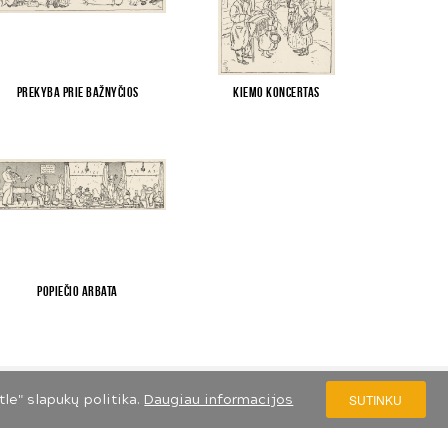
Prekyba prie bažnyčios
Kiemo koncertas
Popiečio arbata
le" slapukų politika.
Daugiau informacijos
SUTINKU
S