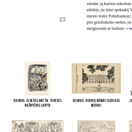
vaizdai: jų karinis orkestra
aikštėje, jie žiūri spektaklį
miesto teatre Pohuliankoje, 
prie geležinkelio stoties, ji
merginomis ar lankosi
Vilnius. Elgetos ant šv. Teresės
Vilnius. Verkių rūmai (Schloss
„V
bažnyčios laiptų
Werki)