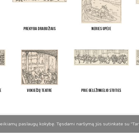
Prekyba drabužiais
Neries upėje
e
Vokiečių teatre
Prie geležinkelio stoties
Slapukų ir privatumo politika
eikiamų paslaugų kokybę. Tęsdami naršymą jūs sutinkate su "Tart
026 LIETUVOS MENO PAŽINIMO CENTRAS. VISOS TEISĖS SAUGOMO