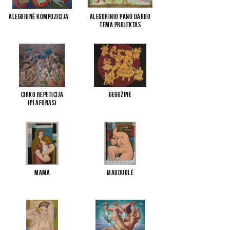
Alegorinė kompozicija
...
Alegorinio pano darbo
tema projektas
Cirko repeticija
Gegužinė
(plafonas)
Mama
Mauduolė