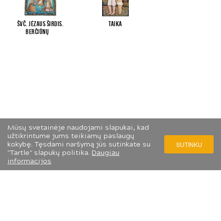
Švč. Jėzaus Širdis.
Taika
Berčiūnų
...
Mūsų svetainėje naudojami slapukai, kad
užtikrintume jums teikiamų paslaugų
kokybę. Tęsdami naršymą jūs sutinkate su
SUTINKU
"Tartle" slapukų politika.
Daugiau
informacijos