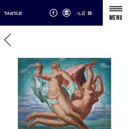
LT
EN