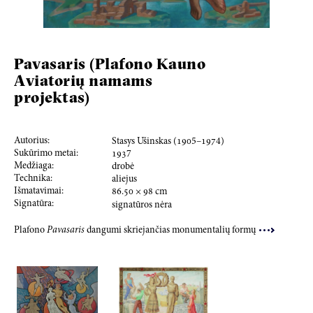
Pavasaris (Plafono Kauno
Aviatorių namams
projektas)
Autorius:
Stasys Ušinskas (
190
5–
197
4)
Sukūrimo metai:
193
7
Medžiaga:
drobė
Technika:
aliejus
Išmatavimai:
86.50
×
98
cm
Signatūra:
signatūros nėra
Plafono
Pavasaris
dangumi skriejančias monumentalių formų