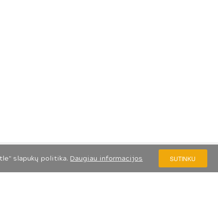
le" slapukų politika.
Daugiau informacijos
SUTINKU
S