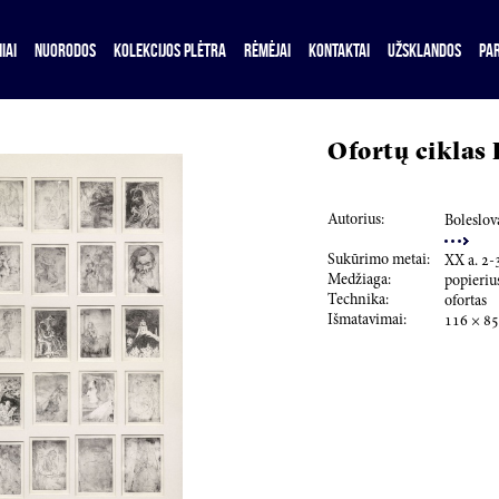
IAI
NUORODOS
KOLEKCIJOS PLĖTRA
RĖMĖJAI
KONTAKTAI
UŽSKLANDOS
PA
Ofortų ciklas 
Autorius:
Boleslov
Sukūrimo metai:
XX a.
2
-
Medžiaga:
popieriu
Technika:
ofortas
Išmatavimai:
116
×
85