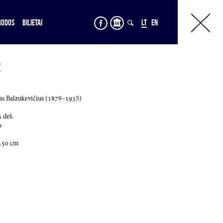
RODOS
BILIETAI
LT
EN
I
as Balzukevičius (
187
9–
193
5)
3
deš.
s
.50
cm