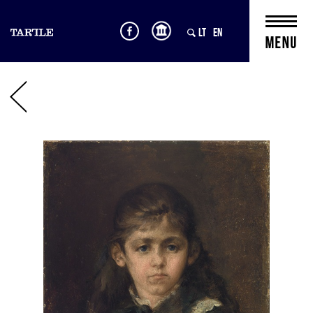
LT
EN