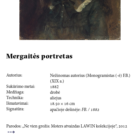
Mergaitės portretas
Autorius:
Nežinomas autorius (Monogramistas (-ė) F.B.)
(XIX a.)
Sukūrimo metai:
188
2
Medžiaga:
drobė
Technika:
aliejus
Išmatavimai:
18.50
×
16
cm
Signatūra:
apačioje dešinėje:
FB. /
1882
Parodos: „Ne vien grožis: Moters atvaizdas LAWIN kolekcijoje“,
20
12