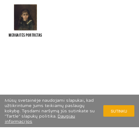
Mergaitės portretas
Mūsų svetainėje naudojami slapukai, kad
užtikrintume jums teikiamų paslaugų
kokybę. Tęsdami naršymą jūs sutinkate su
SUTINKU
"Tartle" slapukų politika.
Daugiau
informacijos