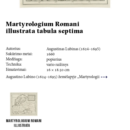
Martyrologium Romani
illustrata tabula septima
Autorius:
Augustinas Lubinas (
162
4–
169
5)
Sukūrimo metai:
166
0
Medžiaga:
popierius
Technika:
vario raižinys
Išmatavimai:
16
×
18.50
cm
Augustino Lubino (
16
2
4
–
1695
) žemėlapyje „Martyrologii
Martyrologium Romani
illustrata
...