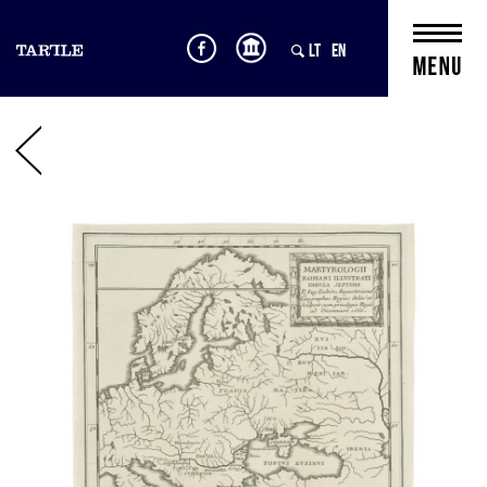
LT
EN