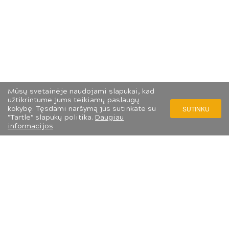
Mūsų svetainėje naudojami slapukai, kad
užtikrintume jums teikiamų paslaugų
kokybę. Tęsdami naršymą jūs sutinkate su
SUTINKU
"Tartle" slapukų politika.
Daugiau
informacijos
Slapukų ir privatumo politika
© 2026 LIETUVOS MENO PAŽINIMO CENTRAS. VISOS TEISĖS