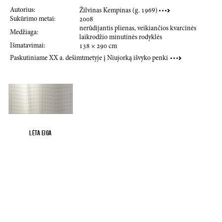
Autorius:
Žilvinas Kempinas (g.
196
9)
Sukūrimo metai:
200
8
nerūdijantis plienas, veikiančios kvarcinės
Medžiaga:
laikrodžio minutinės rodyklės
Išmatavimai:
138
×
290
cm
Paskutiniame XX a. dešimtmetyje į Niujorką išvyko penki
Lėta eiga