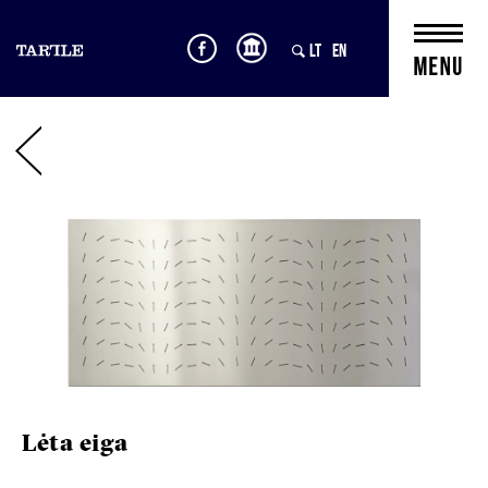
LT
EN
Lėta eiga