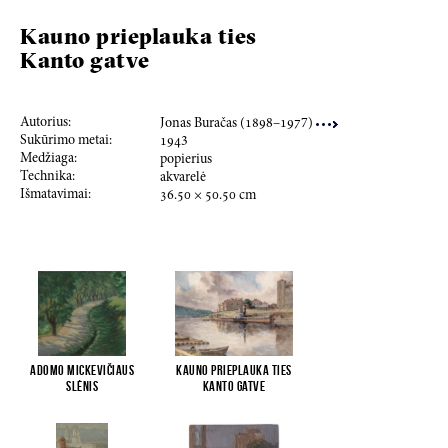
Kauno prieplauka ties
Kanto gatve
Autorius:
Jonas Buračas (
189
8–
197
7)
Sukūrimo metai:
194
3
Medžiaga:
popierius
Technika:
akvarelė
Išmatavimai:
36.50
×
50.50
cm
Adomo Mickevičiaus
Kauno prieplauka ties
slėnis
Kanto gatve