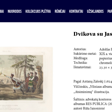
IAI
NUORODOS
KOLEKCIJOS PLĖTRA
RĖMĖJAI
KONTAKTAI
UŽSKLANDOS
PA
Dvikova su Ja
Autorius:
Adolfas B
Sukūrimo metai:
XIX a. vi
Medžiaga:
popieriu
Technika:
chromoli
Išmatavimai:
23.30
×
Pagal Antaną Zaleskį (
182
Vilčinskis, „Vilniaus albu
„Atsiminimų“ iliustracija.
Šaltinis: advokatų kontoro
albumas RES PUBLICA (2018
autorė Rūta Janonienė