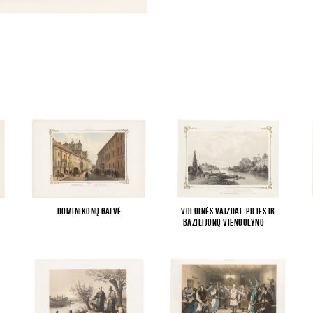
Dominikonų gatvė
Voluinės vaizdai. Pilies ir
bazilijonų vienuolyno
...