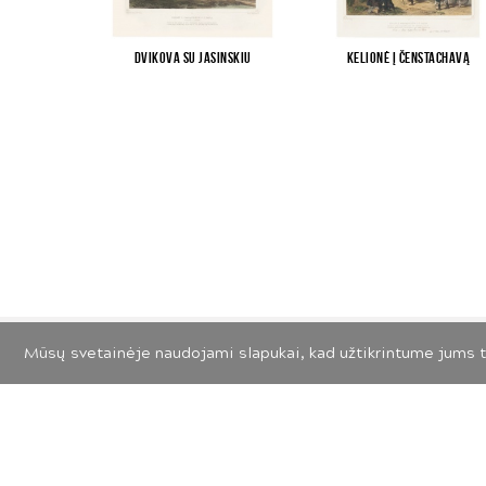
Dvikova su Jasinskiu
Kelionė į Čenstachavą
Mūsų svetainėje naudojami slapukai, kad užtikrintume jums t
© 2