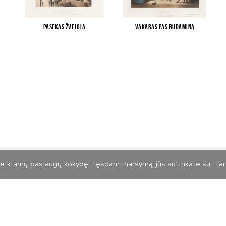
Pasekas žvejoja
Vakaras pas Rudaminą
Slapukų ir privatumo politika
eikiamų paslaugų kokybę. Tęsdami naršymą jūs sutinkate su "Tart
026 LIETUVOS MENO PAŽINIMO CENTRAS. VISOS TEISĖS SAUGOMO