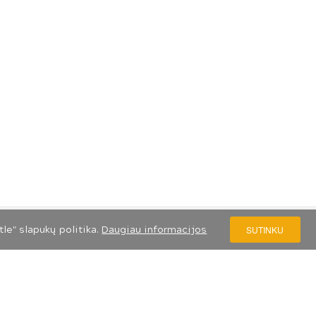
le" slapukų politika.
Daugiau informacijos
SUTINKU
S