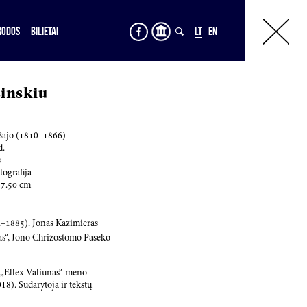
RODOS
BILIETAI
LT
EN
sinskiu
ajo (
181
0–
186
6)
d.
s
tografija
37.50
cm
4
–
1885
). Jonas Kazimieras
mas“, Jono Chrizostomo Paseko
s „Ellex Valiunas“ meno
). Sudarytoja ir tekstų