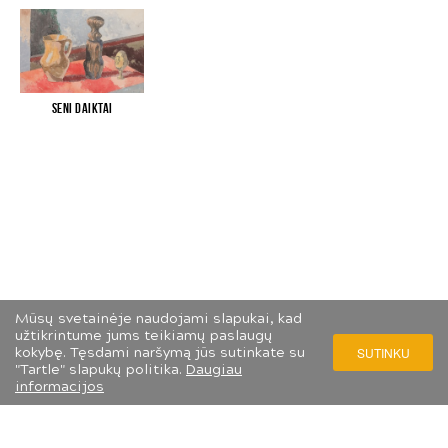
Seni daiktai
Mūsų svetainėje naudojami slapukai, kad
užtikrintume jums teikiamų paslaugų
kokybę. Tęsdami naršymą jūs sutinkate su
SUTINKU
"Tartle" slapukų politika.
Daugiau
informacijos