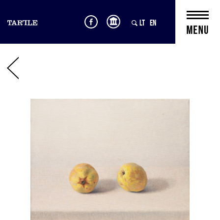
LT
EN