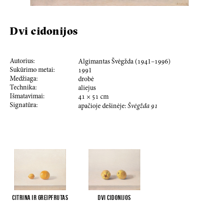
Dvi cidonijos
Autorius:
Algimantas Švėgžda (
194
1–
199
6)
Sukūrimo metai:
199
1
Medžiaga:
drobė
Technika:
aliejus
Išmatavimai:
41
×
51
cm
Signatūra:
apačioje dešinėje:
Švėgžda
91
Citrina ir greipfrutas
Dvi cidonijos