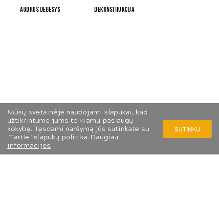
Audros debesys
Dekonstrukcija
Mūsų svetainėje naudojami slapukai, kad
užtikrintume jums teikiamų paslaugų
kokybę. Tęsdami naršymą jūs sutinkate su
SUTINKU
"Tartle" slapukų politika.
Daugiau
informacijos