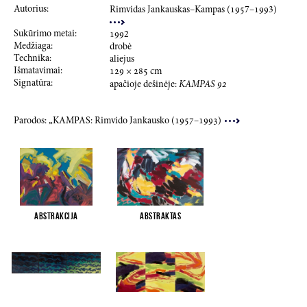
Autorius:
Rimvidas Jankauskas–Kampas (
195
7–
199
3)
Sukūrimo metai:
199
2
Medžiaga:
drobė
Technika:
aliejus
Išmatavimai:
129
×
285
cm
Signatūra:
apačioje dešinėje:
KAMPAS
92
Parodos: „KAMPAS: Rimvido Jankausko (
1957
–
1993
)
Abstrakcija
Abstraktas