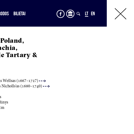
RODOS
BILIETAI
LT
EN
Poland,
chia,
le Tartary &
 Wellsas (
166
7–
172
7)
 Nicholls'as (
168
0–
174
0)
s
ižinys
cm