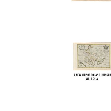
A New Map of Poland, Hungar
Walachia
...