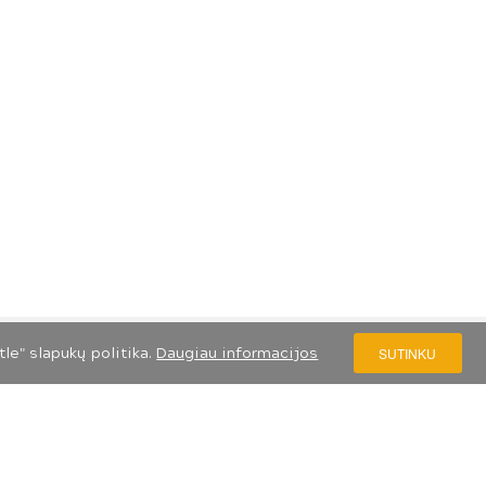
le" slapukų politika.
Daugiau informacijos
SUTINKU
S