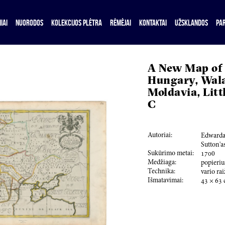
IAI
NUORODOS
KOLEKCIJOS PLĖTRA
RĖMĖJAI
KONTAKTAI
UŽSKLANDOS
PA
A New Map of 
Hungary, Wala
Moldavia, Litt
C
Autoriai:
Edwardas
Sutton'as
Sukūrimo metai:
170
0
Medžiaga:
popieriu
Technika:
vario ra
Išmatavimai:
43
×
63