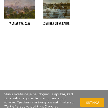
Vilniaus vaizdas
Žiemiška diena kaime
Mūsų svetainėje naudojami slapukai, kad
užtikrintume jums teikiamų paslaugų
kokybę. Tęsdami naršymą jūs sutinkate su
SUTINKU
"Tartle" slapukų politika.
Daugiau