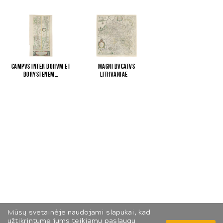
Campvs inter Bohvm et
Magni Dvcatvs
Borystenem…
Lithvaniae
...
Mūsų svetainėje naudojami slapukai, kad
užtikrintume jums teikiamų paslaugų