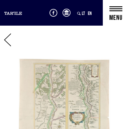
LT
EN