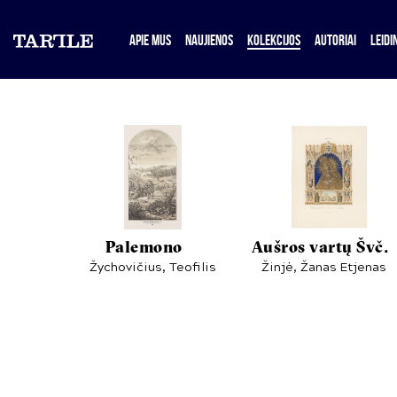
APIE MUS
NAUJIENOS
KOLEKCIJOS
AUTORIAI
LEIDIN
Palemono
...
Aušros vartų Švč.
.
Žychovičius, Teofilis
Žinjė, Žanas Etjenas
..