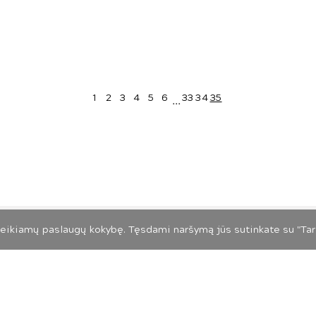
1
2
3
4
5
6
...
33
34
35
Slapukų ir privatumo politika
eikiamų paslaugų kokybę. Tęsdami naršymą jūs sutinkate su "Tart
026 LIETUVOS MENO PAŽINIMO CENTRAS. VISOS TEISĖS SAUGOMO