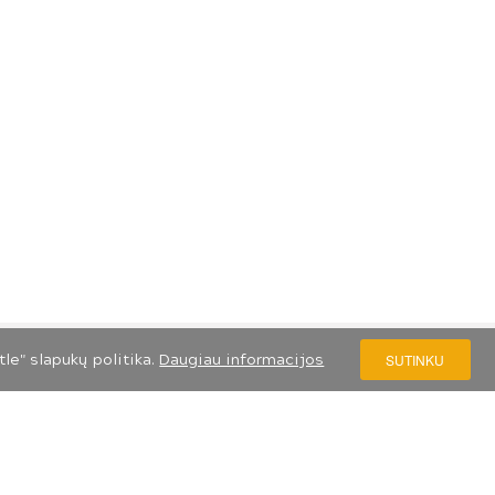
le" slapukų politika.
Daugiau informacijos
SUTINKU
S